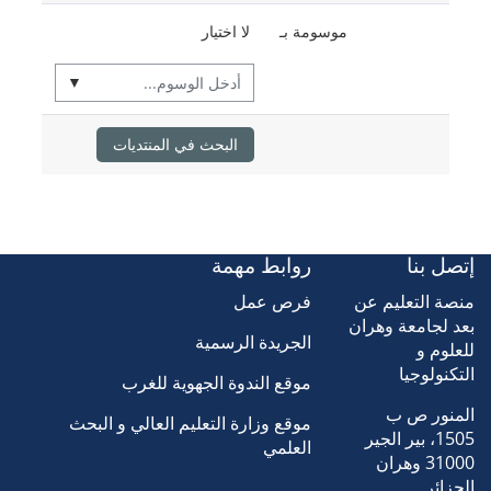
العناصرالمُختارة:
موسومة بـ
لا اختيار
▼
البحث في المنتديات
إتصل بنا
روابط مهمة
منصة التعليم عن
فرص عمل
بعد لجامعة وهران
الجريدة الرسمية
للعلوم و
التكنولوجيا
موقع الندوة الجهوية للغرب
المنور ص ب
موقع وزارة التعليم العالي و البحث
1505، بير الجير
العلمي
31000 وهران
الجزائر