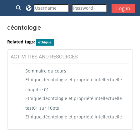
Skip to main content
Toggle search input
Log in
déontologie
Related tags:
éthique
ACTIVITIES AND RESOURCES
Sommaire du cours
Ethique,déontologie et propriété intellectuelle
chapitre 01
Ethique,déontologie et propriété intellectuelle
test01 sur 10pts
Ethique,déontologie et propriété intellectuelle