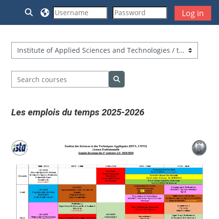
Skip to main content
Toggle search input
Log in
Course categories
Search courses
Search courses
Les emplois du temps 2025-2026