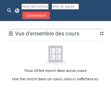
Passer au contenu principal
Activer/désactiver la saisie de recherche
Connexion
Blocs
Vue d’ensemble des cours
Vous n’êtes inscrit dans aucun cours
Une fois inscrit dans un cours, celui-ci s’affichera ici.