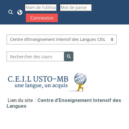
Passer au contenu principal
Activer/désactiver la saisie de recherche
Connexion
Catégories de cours
Rechercher des cours
Rechercher des cours
Lien du site :
Centre d’Enseignement Intensif des
Langues