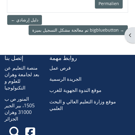
Permalien
← دليل إرشادي
تم معالجة مشكل التسجيل بميزة bigbluebutton →
Ouv
روابط مهمة
إتصل بنا
فرص عمل
منصة التعليم عن
بعد لجامعة وهران
الجريدة الرسمية
للعلوم و
التكنولوجيا
موقع الندوة الجهوية للغرب
المنور ص ب
موقع وزارة التعليم العالي و البحث
1505، بير الجير
العلمي
31000 وهران
الجزائر