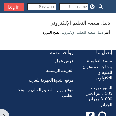
خطى إلى المحتوى الرئيسي
تبديل إدخال البحث
Log in
دليل منصة التعليم الإلكتروني
متطلبات الإكمال
أنقر
دليل منصة التعليم الإلكتروني
لفتح المورد.
إتصل بنا
روابط مهمة
منصة التعليم عن
فرص عمل
بعد لجامعة وهران
الجريدة الرسمية
للعلوم و
التكنولوجيا
موقع الندوة الجهوية للغرب
المنور ص ب
موقع وزارة التعليم العالي و البحث
1505، بير الجير
العلمي
31000 وهران
الجزائر
فتح 