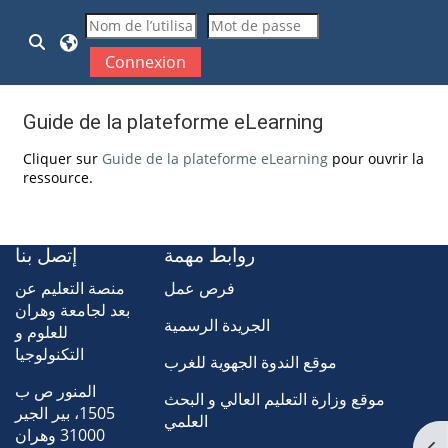
Passer au contenu principal
Activer/désactiver la saisie de recherche
Connexion
Guide de la plateforme eLearning
Conditions d’achèvement
Cliquer sur
Guide de la plateforme eLearning
pour ouvrir la
ressource.
روابط مهمة
إتصل بنا
فرص عمل
منصة التعليم عن
بعد لجامعة وهران
الجريدة الرسمية
للعلوم و
التكنولوجيا
موقع الندوة الجهوية للغرب
المنور ص ب
موقع وزارة التعليم العالي و البحث
1505، بير الجير
العلمي
31000 وهران
Ouv