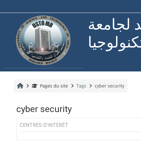
Passer au contenu principal
د لجامعة
كنولوجيا
Accueil
Pages du site
Tags
cyber security
cyber security
CENTRES D’INTÉRÊT