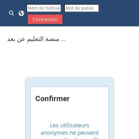
Passer au contenu principal
Activer/désactiver la saisie de recherche
Connexion
منصة التعليم عن بعد ...
Confirmer
Les utilisateurs
anonymes ne peuvent