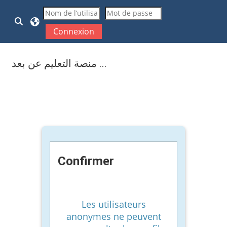
Passer au contenu principal
Activer/désactiver la saisie de recherche
Connexion
منصة التعليم عن بعد ...
Confirmer
Les utilisateurs
anonymes ne peuvent