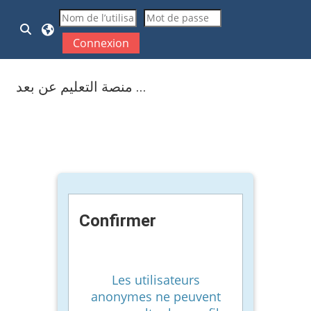
Passer au contenu principal
Activer/désactiver la saisie de recherche
Connexion
منصة التعليم عن بعد ...
Confirmer
Les utilisateurs
anonymes ne peuvent