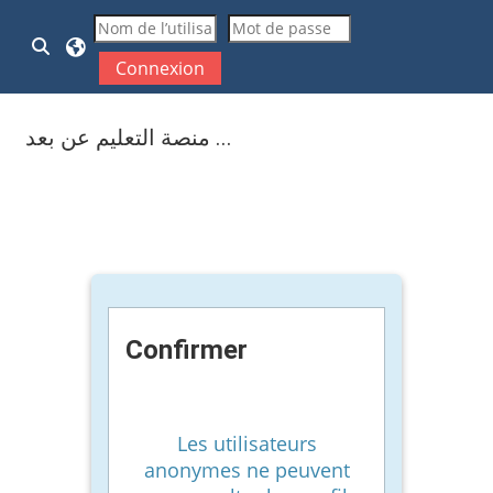
Passer au contenu principal
Activer/désactiver la saisie de recherche
Connexion
منصة التعليم عن بعد ...
Confirmer
Les utilisateurs
anonymes ne peuvent