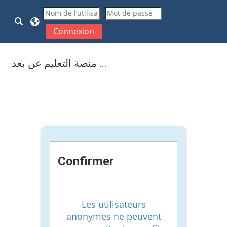
Passer au contenu principal
Activer/désactiver la saisie de recherche
Connexion
منصة التعليم عن بعد ...
Confirmer
Les utilisateurs
anonymes ne peuvent