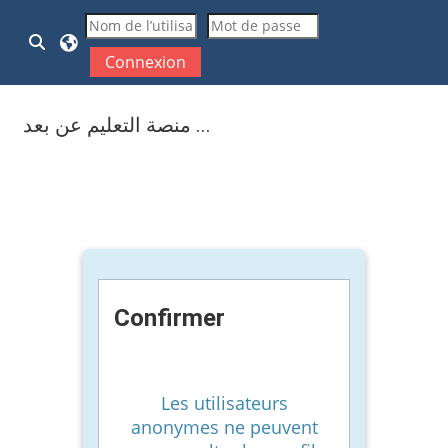
Passer au contenu principal
Activer/désactiver la saisie de recherche
Connexion
منصة التعليم عن بعد ...
Confirmer
Les utilisateurs
anonymes ne peuvent