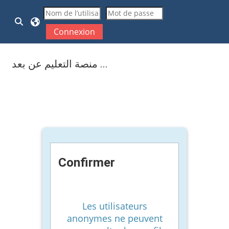
Passer au contenu principal
Activer/désactiver la saisie de recherche
Connexion
منصة التعليم عن بعد ...
Confirmer
Les utilisateurs
anonymes ne peuvent