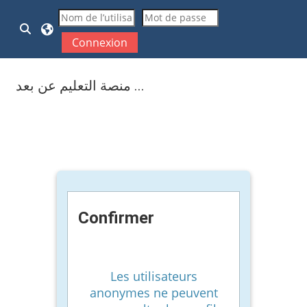
Passer au contenu principal
Activer/désactiver la saisie de recherche
Connexion
منصة التعليم عن بعد ...
Confirmer
Les utilisateurs
anonymes ne peuvent