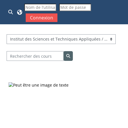
Passer au contenu principal
Activer/désactiver la saisie de recherche
Connexion
Catégories de cours
Rechercher des cours
Rechercher des cours