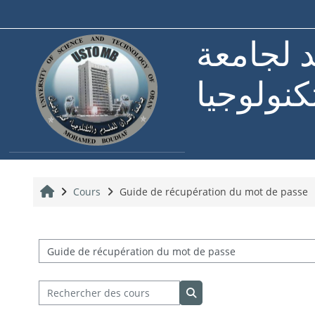
Passer au contenu principal
د لجامعة
كنولوجيا
Accueil
Cours
Guide de récupération du mot de passe
Catégories de cours
Rechercher des cours
Rechercher des cours