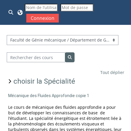
Passer au contenu principal
Activer/désactiver la saisie de recherche
Connexion
Catégories de cours
Rechercher des cours
Rechercher des cours
Tout déplier
choisir la Spécialité
Mécanique des Fluides Approfondie copie 1
Le cours de mécanique des fluides approfondie a pour
but de développer les connaissances de base de
l’étudiant. La spécialité énergétique est étroitement liée à
la phénoménologie des écoulements visqueux et
turbulents observés dans les systèmes énergétiques, leur