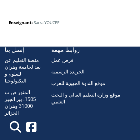
Enseignant:
Sarra YOUCEFI
روابط مهمة
إتصل بنا
فرص عمل
منصة التعليم عن
بعد لجامعة وهران
الجريدة الرسمية
للعلوم و
التكنولوجيا
موقع الندوة الجهوية للغرب
المنور ص ب
موقع وزارة التعليم العالي و البحث
1505، بير الجير
العلمي
31000 وهران
الجزائر