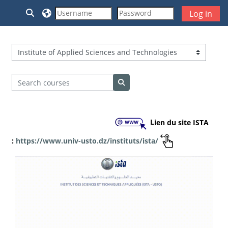
Skip to main content
Toggle search input
Log in
Course categories
Search courses
Search courses
L
ien du site ISTA
:
https://www.univ-usto.dz/instituts/ista/