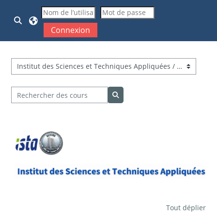
Passer au contenu principal
Activer/désactiver la saisie de recherche
Connexion
Catégories de cours
Rechercher des cours
Rechercher des cours
Tout déplier