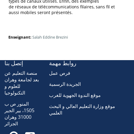
types de canaux utilisés. Enfin, des exemples
de réseaux de télécommunications filaires, sans fil et
aussi mobiles seront présentés.
Enseignant:
Salah Eddine Brezini
روابط مهمة
إتصل بنا
فرص عمل
منصة التعليم عن
بعد لجامعة وهران
الجريدة الرسمية
للعلوم و
التكنولوجيا
موقع الندوة الجهوية للغرب
المنور ص ب
موقع وزارة التعليم العالي و البحث
1505، بير الجير
العلمي
31000 وهران
الجزائر