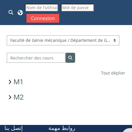
Passer au contenu principal
Activer/désactiver la saisie de recherche
Connexion
Catégories de cours
Rechercher des cours
Rechercher des cours
Tout déplier
M1
M2
روابط مهمة
إتصل بنا