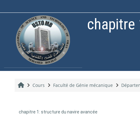
Passer au contenu principal
chapitre 
Accueil
Cours
Faculté de Génie mécanique
Départe
chapitre 1: structure du navire avancée