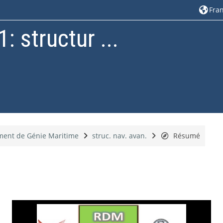
Franç
1: structur ...
ment de Génie Maritime
struc. nav. avan.
Résumé