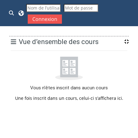
Passer au contenu principal
Activer/désactiver la saisie de recherche
Connexion
Blocs
Vue d’ensemble des cours
Vous n’êtes inscrit dans aucun cours
Une fois inscrit dans un cours, celui-ci s’affichera ici.