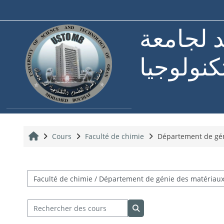
Passer au contenu principal
د لجامعة
كنولوجيا
Accueil
Cours
Faculté de chimie
Département de gén
Catégories de cours
Rechercher des cours
Rechercher des cours