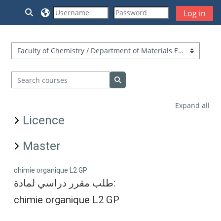
Skip to main content
Toggle search input
Log in
Course categories
Search courses
Search courses
Expand all
Licence
Master
chimie organique L2 GP
طلب مقرر دراسي لمادة:
chimie organique L2 GP