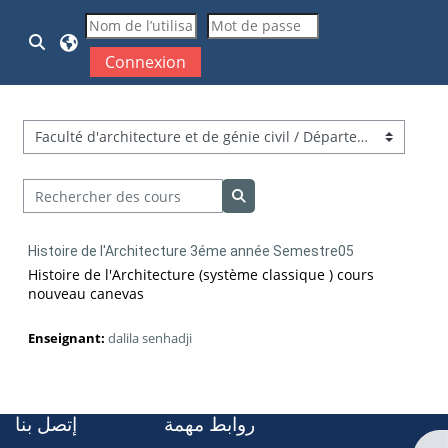
Passer au contenu principal
Activer/désactiver la saisie de recherche
Connexion
Catégories de cours
Rechercher des cours
Rechercher des cours
Histoire de l'Architecture 3éme année Semestre05
Histoire de l'Architecture (système classique ) cours
nouveau canevas
Enseignant:
dalila senhadji
روابط مهمة
إتصل بنا