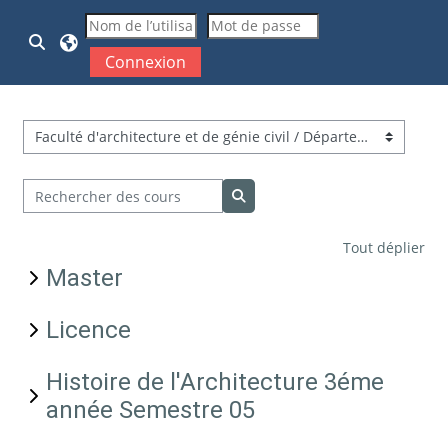
Passer au contenu principal
Activer/désactiver la saisie de recherche
Connexion
Catégories de cours
Rechercher des cours
Rechercher des cours
Tout déplier
Master
Licence
Histoire de l'Architecture 3éme
année Semestre 05