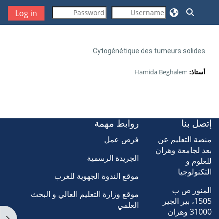
خطى إلى المحتوى الرئيسي
تبديل إدخال البحث
Log in
Cytogénétique des tumeurs solides
أستاذ:
Hamida Beghalem
إتصل بنا
روابط مهمة
منصة التعليم عن
فرص عمل
بعد لجامعة وهران
الجريدة الرسمية
للعلوم و
التكنولوجيا
موقع الندوة الجهوية للغرب
المنور ص ب
موقع وزارة التعليم العالي و البحث
1505، بير الجير
العلمي
31000 وهران
فتح 