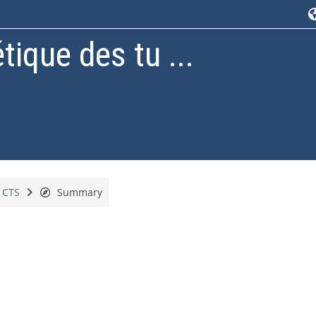
ique des tu ...
CTS
Summary