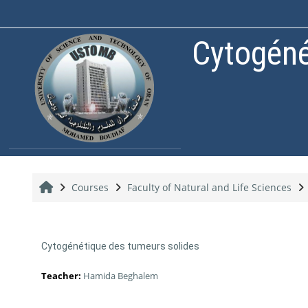
Skip to main content
Cytogénét
Home
Courses
Faculty of Natural and Life Sciences
Cytogénétique des tumeurs solides
Teacher:
Hamida Beghalem