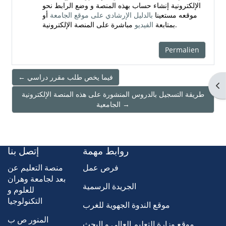
الإلكترونية إنشاء حساب بهذه المنصة و وضع الرابط نحو
موقعه مستعينا
بالدليل الإرشادي على موقع الجامعة
أو
مباشرة على المنصة الإلكترونية.
بمتابعة
الفيديو
Permalien
← فيما يخص طلب مقرر دراسي
Ouv
طريقة التسجيل بالدروس المنشورة على هذه المنصة الإلكترونية
الجامعية →
روابط مهمة
إتصل بنا
فرص عمل
منصة التعليم عن
بعد لجامعة وهران
الجريدة الرسمية
للعلوم و
التكنولوجيا
موقع الندوة الجهوية للغرب
المنور ص ب
موقع وزارة التعليم العالي و البحث