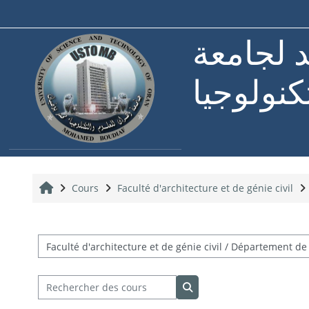
Passer au contenu principal
د لجامعة
كنولوجيا
Accueil
Cours
Faculté d'architecture et de génie civil
Catégories de cours
Rechercher des cours
Rechercher des cours