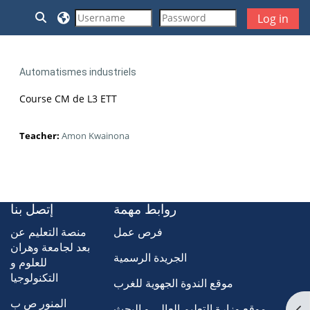
Skip to main content
Toggle search input
Log in
Automatismes industriels
Course CM de L3 ETT
Teacher:
Amon Kwainona
روابط مهمة
إتصل بنا
فرص عمل
منصة التعليم عن
بعد لجامعة وهران
الجريدة الرسمية
للعلوم و
التكنولوجيا
موقع الندوة الجهوية للغرب
المنور ص ب
موقع وزارة التعليم العالي و البحث
Op