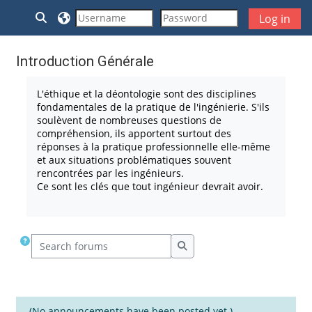
Skip to main content
Toggle search input
Log in
Introduction Générale
Completion requirements
L'éthique et la déontologie sont des disciplines
fondamentales de la pratique de l'ingénierie. S'ils
soulèvent de nombreuses questions de
compréhension, ils apportent surtout des
réponses à la pratique professionnelle elle-même
et aux situations problématiques souvent
rencontrées par les ingénieurs.
Ce sont les clés que tout ingénieur devrait avoir.
Search forums
Search forums
(No announcements have been posted yet.)