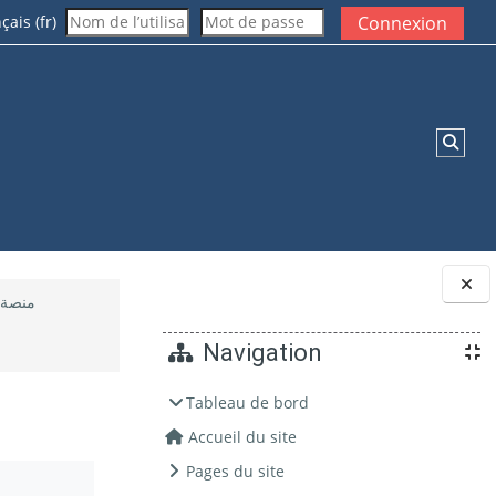
ais ‎(fr)‎
Connexion
Activ
منصة ا
Blocs
Navigation
Tableau de bord
Accueil du site
Pages du site