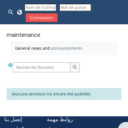
Passer au contenu principal
Activer/désactiver la saisie de recherche
Connexion
maintenance
Conditions d’achèvement
General news and
announcements
Recherche (forums)
Recherche (forums)
(Aucune annonce n’a encore été publiée)
روابط مهمة
إتصل بنا