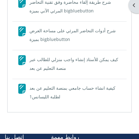
شرح طريقة إلقاء محاضرة وفق تقنية التحاضر
Ouv
Page
المرئي الآني بميزة bigbluebutton
شرح أدوات التحاضر المرئي على مساحة العرض
Page
بميزة bigbluebutton
كيف يمكن للأستاذ إنشاء واجب منزلي للطالب عبر
Page
منصة التعليم عن بعد
كيفية انشاء حساب جامعي بمنصة التعليم عن بعد
Page
لطلبة الليسانس1
روابط مهمة
إتصل بنا