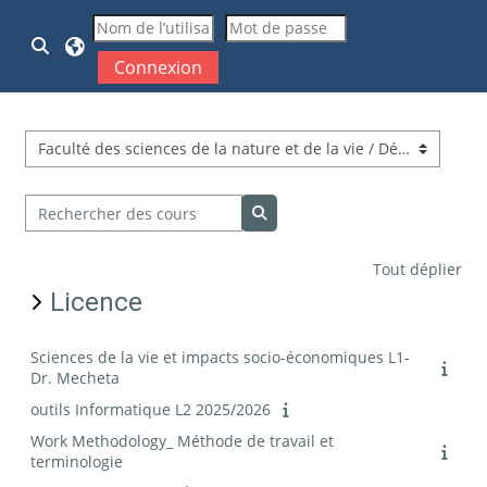
Passer au contenu principal
Activer/désactiver la saisie de recherche
Connexion
Catégories de cours
Rechercher des cours
Rechercher des cours
Tout déplier
Licence
Sciences de la vie et impacts socio-économiques L1-
Dr. Mecheta
outils Informatique L2 2025/2026
Work Methodology_ Méthode de travail et
terminologie