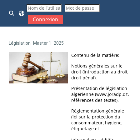
Passer au contenu principal
Activer/désactiver la saisie de recherche
Connexion
Législation_Master 1_2025
Contenu de la matière:
Notions générales sur le
droit (introduction au droit,
droit pénal).
Présentation de législation
algérienne (www.joradp.dz,
références des textes).
Règlementation générale
(loi sur la protection du
consommateur, hygiène,
étiquetage et
information, additifs