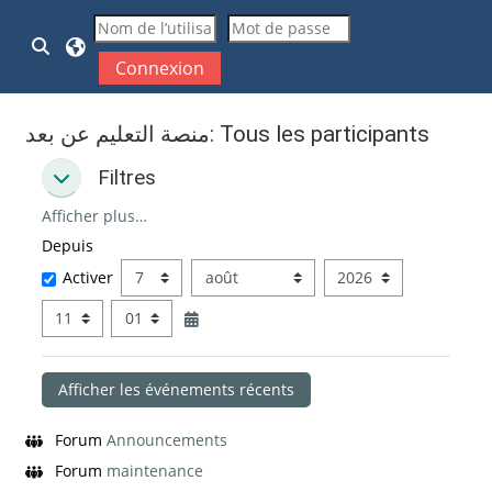
Passer au contenu principal
Activer/désactiver la saisie de recherche
Connexion
منصة التعليم عن بعد: Tous les participants
Filtres
Filtres
Filtres
Afficher plus…
Depuis
Depuis
Jour
Mois
Année
Activer
Heure
Minute
Forum
Announcements
Forum
maintenance