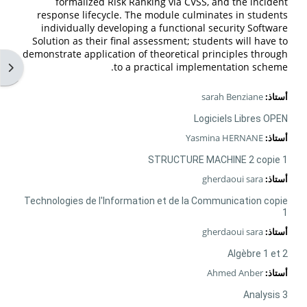
formalized Risk Ranking via CVSS, and the incident
response lifecycle. The module culminates in students
individually developing a functional security Software
Solution as their final assessment; students will have to
demonstrate application of theoretical principles through
فتح 
to a practical implementation scheme.
أستاذ:
sarah Benziane
Logiciels Libres OPEN
أستاذ:
Yasmina HERNANE
STRUCTURE MACHINE 2 copie 1
أستاذ:
gherdaoui sara
Technologies de l'Information et de la Communication copie
1
أستاذ:
gherdaoui sara
Algèbre 1 et 2
أستاذ:
Ahmed Anber
Analysis 3