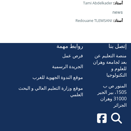
أستاذ:
Tami Abdelkader
news
أستاذ:
Redouane TLEMSANI
إتصل بنا
روابط مهمة
منصة التعليم عن
فرص عمل
بعد لجامعة وهران
الجريدة الرسمية
للعلوم و
التكنولوجيا
موقع الندوة الجهوية للغرب
المنور ص ب
موقع وزارة التعليم العالي و البحث
1505، بير الجير
العلمي
31000 وهران
الجزائر