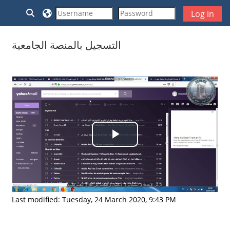
Skip to main content
Toggle search input
Log in
التسجيل بالمنصة الجامعية
Completion requirements
Play
Video
Last modified: Tuesday, 24 March 2020, 9:43 PM