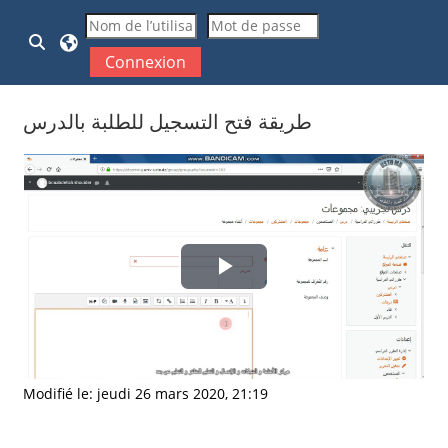
Passer au contenu principal
Activer/désactiver la saisie de recherche
Connexion
طريقة فتح التسجيل للطلبة بالدرس
Conditions d’achèvement
Lire
la
vidéo
Modifié le: jeudi 26 mars 2020, 21:19