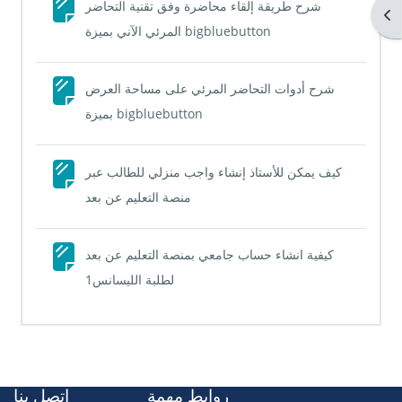
شرح طريقة إلقاء محاضرة وفق تقنية التحاضر
Ouv
Page
المرئي الآني بميزة bigbluebutton
شرح أدوات التحاضر المرئي على مساحة العرض
Page
بميزة bigbluebutton
كيف يمكن للأستاذ إنشاء واجب منزلي للطالب عبر
Page
منصة التعليم عن بعد
كيفية انشاء حساب جامعي بمنصة التعليم عن بعد
Page
لطلبة الليسانس1
روابط مهمة
إتصل بنا